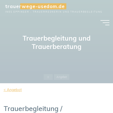
Zum
trauerwege-usedom.de
Inhalt
INES EPPINGER - TRAUERREDNERIN UND TRAUERBEGLEITUNG
springen
Trauerbegleitung und
Trauerberatung
Startseite
Angebot
< Angebot
Trauerbegleitung /